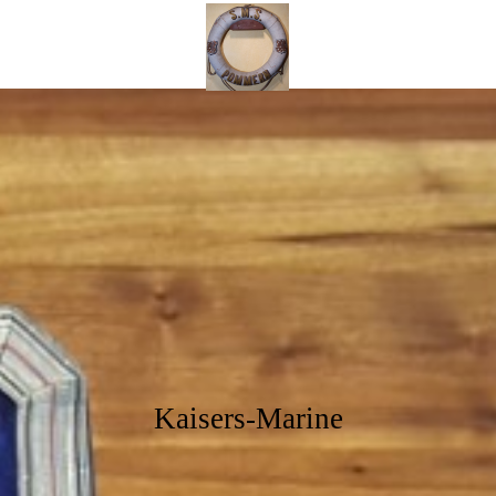
Kaisers
Mar
ine
Kaisers-Marine