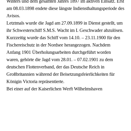
Winters und dem gesamten Jahres 1897 im aktiven Einsatz. Erst
am 08.03.1898 endete diese längste Indiensthaltungsperiode des
Avisos.
Letztmals wurde die Jagd am 27.09.1899 in Dienst gestellt, um
ihr Schwesterschiff S.M.S. Wacht im I. Geschwader abzulösen.
Kurzzeitig wurde das Schiff vom 14.10. – 23.11.1900 für den
Fischereischutz in der Nordsee herangezogen. Nachdem
Anfang 1901 Überholungsarbeiten durchgeführt worden
waren, gehörte die Jagd vom 28.01. – 07.02.1901 zu dem
deutschen Flottenverband, der das Deutsche Reich in
Großbritannien während der Beisetzungsfeierlichkeiten für
Königin Victoria repräsentierte.
Bei einer auf der Kaiserlichen Werft Wilhelmshaven
durchgeführten Untersuchung wurde Mitte Juli 1901
festgestellt, dass der bauliche Zustand der Jagd einen weiteren
Einsatz des Schiffes nicht mehr zuließ. Der Kreuzer wurde
daher am 11.08.1901 endgültig außer Dienst gestellt und am
03.05.1904 zum Hafenschiff umklassifiziert. Sechs Jahre später,