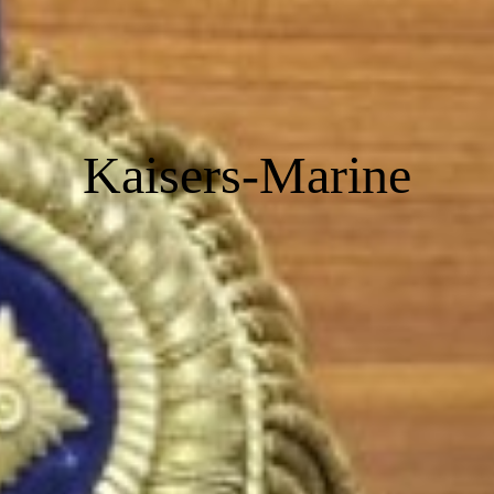
Kaisers
Mar
ine
Kaisers-Marine