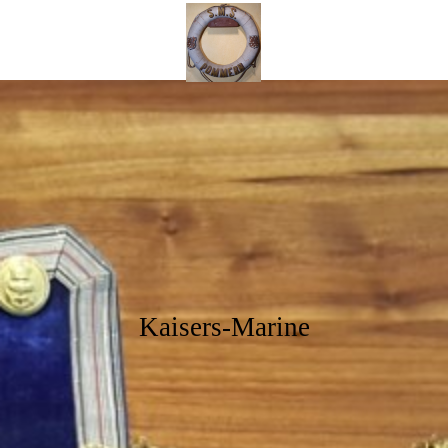
Kaisers
Mar
ine
Kaisers-Marine